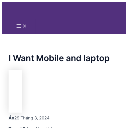
Main
Nhảy
Menu
tới
nội
dung
I Want Mobile and laptop
Áo
29 Tháng 3, 2024