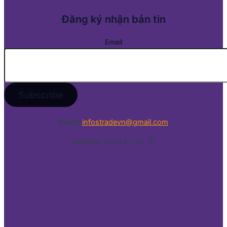
Đăng ký nhận bản tin
Email
Email:
infostradevn@gmail.com
Hotline:
0338 50 39 79