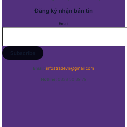
Đăng ký nhận bản tin
Email
Email:
infostradevn@gmail.com
Hotline:
0338 50 39 79