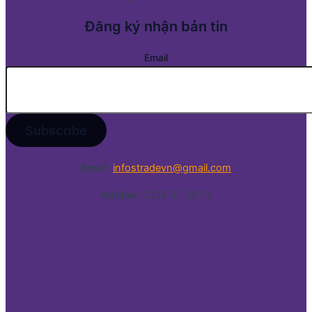
Đăng ký nhận bản tin
Email
Email:
infostradevn@gmail.com
Hotline:
0338 50 39 79