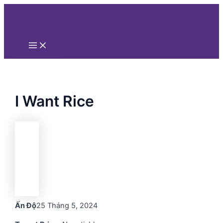
Main
Nhảy
Menu
tới
nội
dung
I Want Rice
Ấn Độ
25 Tháng 5, 2024