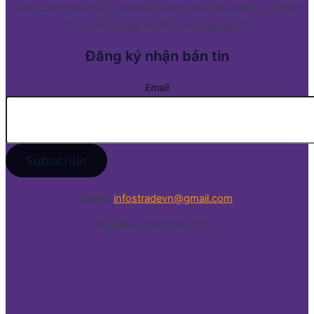
empower Vietnamese manufacturers and importers to reach
the world stage swiftly and seamlessly
Đăng ký nhận bản tin
Email
Email:
infostradevn@gmail.com
Hotline:
0338 50 39 79