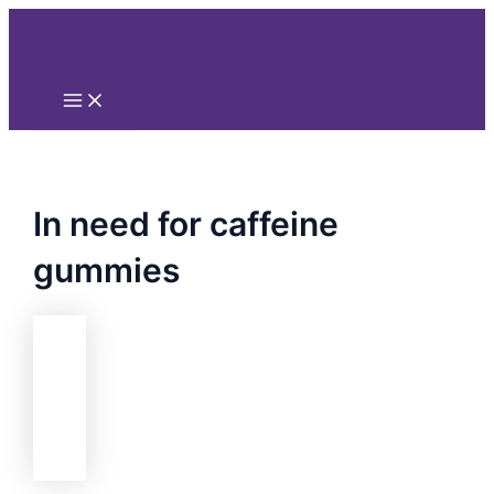
Main
Nhảy
Menu
tới
nội
dung
In need for caffeine
gummies