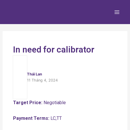
Nhảy
Main
tới
Men
nội
dung
In need for calibrator
Thái Lan
11 Tháng 4, 2024
Target Price:
Negotiable
Payment Terms:
LC,TT