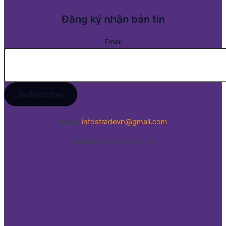
Đăng ký nhận bản tin
Email
Email:
infostradevn@gmail.com
Hotline:
0338 50 39 79