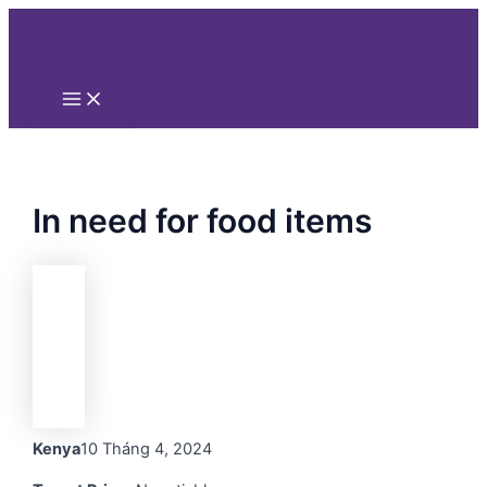
Main
Nhảy
Menu
tới
nội
dung
In need for food items
Kenya
10 Tháng 4, 2024