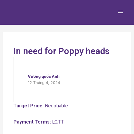
Nhảy
Main
tới
Men
nội
dung
In need for Poppy heads
Vương quốc Anh
12 Tháng 4, 2024
Target Price:
Negotiable
Payment Terms:
LC,TT