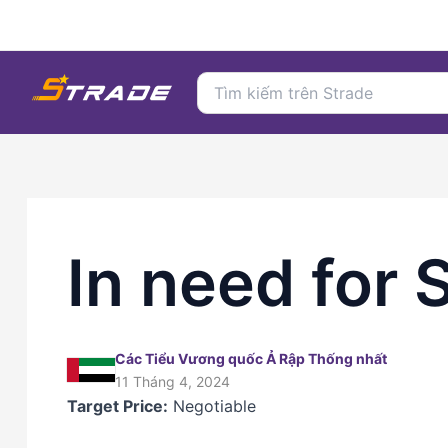
Nhảy
tới
nội
Search
dung
for:
In need for 
Các Tiểu Vương quốc Ả Rập Thống nhất
11 Tháng 4, 2024
Target Price:
Negotiable