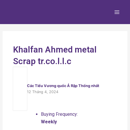
Nhảy
Main
tới
Men
nội
dung
Khalfan Ahmed metal
Scrap tr.co.l.l.c
Các Tiểu Vương quốc Ả Rập Thống nhất
12 Tháng 4, 2024
Buying Frequency:
Weekly