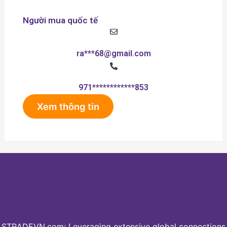
Người mua quốc tế
ra***68@gmail.com
971************853
Xem thông tin
STRADEVN.com: Leveraging extensive global connections