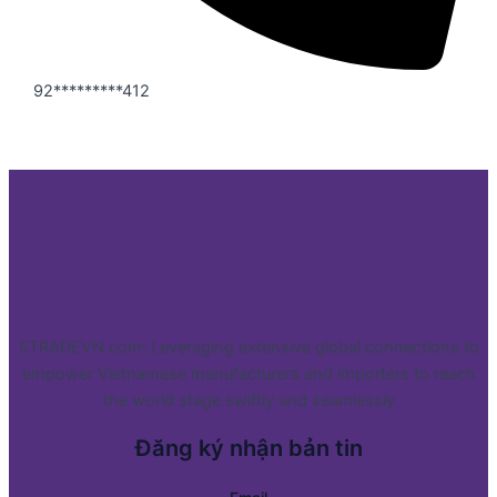
92*********412
STRADEVN.com: Leveraging extensive global connections to
empower Vietnamese manufacturers and importers to reach
the world stage swiftly and seamlessly
Đăng ký nhận bản tin