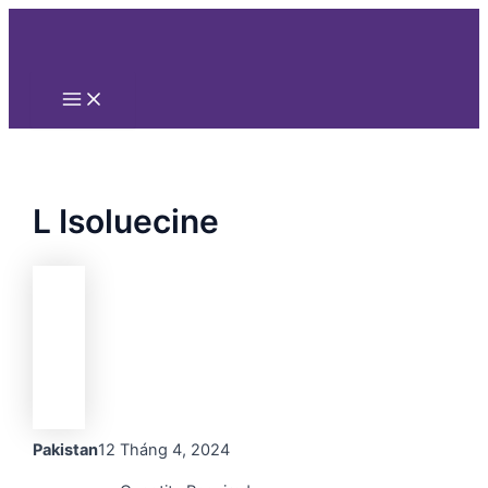
Main
Nhảy
Menu
tới
nội
dung
L Isoluecine
Pakistan
12 Tháng 4, 2024