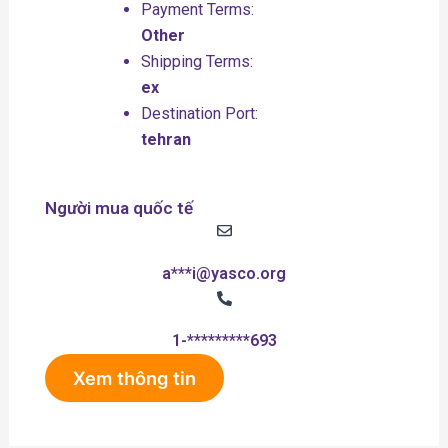
Payment Terms:
Other
Shipping Terms:
ex
Destination Port:
tehran
Người mua quốc tế
a***i@yasco.org
1-*********693
Xem thông tin