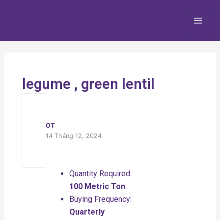
Nhảy
Main
tới
Men
nội
dung
legume , green lentil
OT
14 Tháng 12, 2024
Quantity Required:
100 Metric Ton
Buying Frequency:
Quarterly