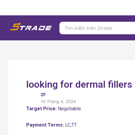
Nhảy
tới
nội
Search
dung
for:
looking for dermal fillers
ZF
10 Tháng 4, 2024
Target Price:
Negotiable
Payment Terms:
LC,TT