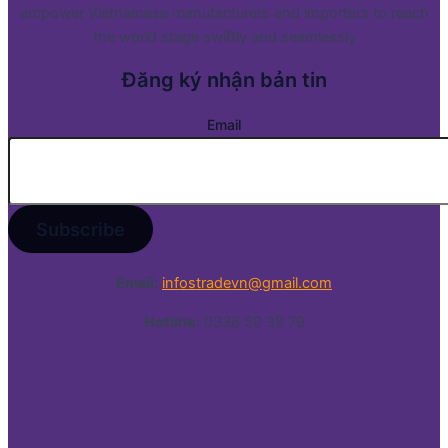
empower Vietnamese manufacturers and importers to reach
the world stage swiftly and seamlessly
Đăng ký nhận bản tin
Email
Email:
infostradevn@gmail.com
Hotline:
0338 50 39 79