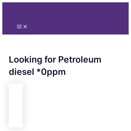
Main
Nhảy
Menu
tới
nội
dung
Looking for Petroleum
diesel *0ppm