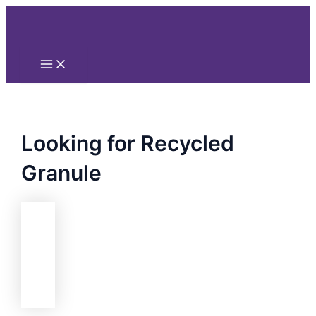
Main
Nhảy
Menu
tới
nội
dung
Looking for Recycled
Granule