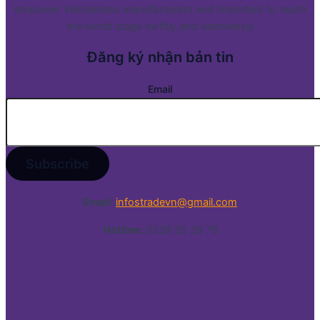
empower Vietnamese manufacturers and importers to reach
the world stage swiftly and seamlessly
Đăng ký nhận bản tin
Email
Email:
infostradevn@gmail.com
Hotline:
0338 50 39 79