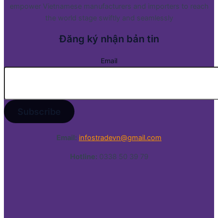
empower Vietnamese manufacturers and importers to reach
the world stage swiftly and seamlessly
Đăng ký nhận bản tin
Email
Email:
infostradevn@gmail.com
Hotline:
0338 50 39 79