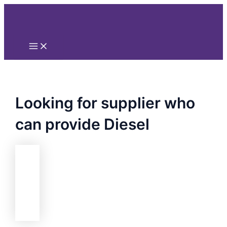
Main
Nhảy
Menu
tới
nội
dung
Looking for supplier who
can provide Diesel