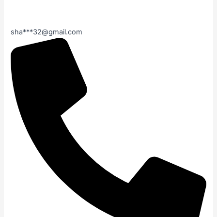
sha***32@gmail.com