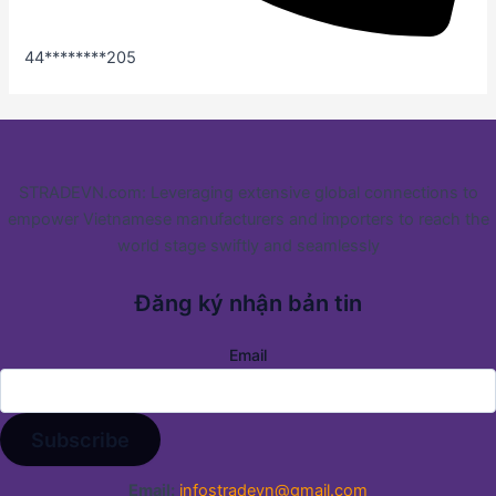
44********205
STRADEVN.com: Leveraging extensive global connections to
empower Vietnamese manufacturers and importers to reach the
world stage swiftly and seamlessly
Đăng ký nhận bản tin
Email
Email:
infostradevn@gmail.com