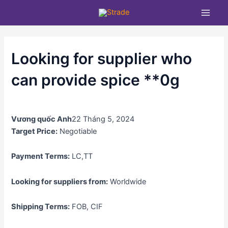
Nhảy
Main
tới
Men
nội
dung
Looking for supplier who
can provide spice **0g
Vương quốc Anh
22 Tháng 5, 2024
Target Price:
Negotiable
Payment Terms:
LC,TT
Looking for suppliers from:
Worldwide
Shipping Terms:
FOB, CIF