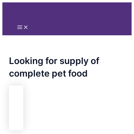
Main
Nhảy
Menu
tới
nội
dung
Looking for supply of
complete pet food