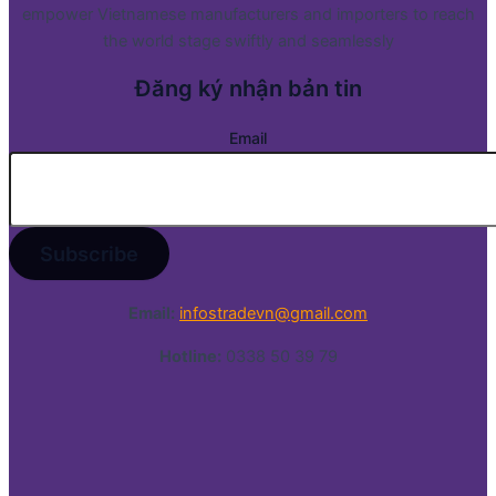
empower Vietnamese manufacturers and importers to reach
the world stage swiftly and seamlessly
Đăng ký nhận bản tin
Email
Email:
infostradevn@gmail.com
Hotline:
0338 50 39 79