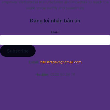
empower Vietnamese manufacturers and importers to reach the
world stage swiftly and seamlessly
Đăng ký nhận bản tin
Email
Email:
infostradevn@gmail.com
Hotline:
0338 50 39 79