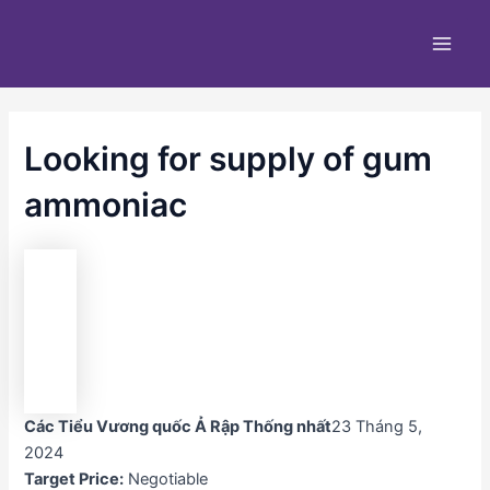
Nhảy
Main
tới
Men
nội
dung
Looking for supply of gum
ammoniac
Các Tiểu Vương quốc Ả Rập Thống nhất
23 Tháng 5,
2024
Target Price:
Negotiable