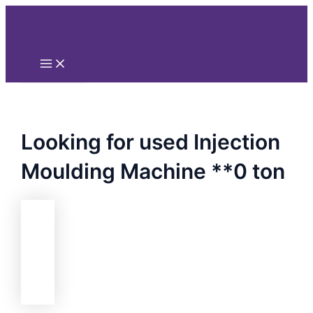
Main
Nhảy
Menu
tới
nội
dung
Looking for used Injection
Moulding Machine **0 ton