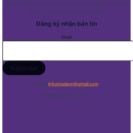
empower Vietnamese manufacturers and importers to reach
the world stage swiftly and seamlessly
Đăng ký nhận bản tin
Email
Email:
infostradevn@gmail.com
Hotline:
0338 50 39 79