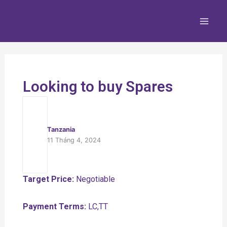
Nhảy
Main
tới
Men
nội
dung
Looking to buy Spares
Tanzania
11 Tháng 4, 2024
Target Price:
Negotiable
Payment Terms:
LC,TT