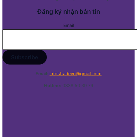
Đăng ký nhận bản tin
Email
Email:
infostradevn@gmail.com
Hotline:
0338 50 39 79