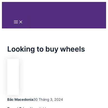
Main
Nhảy
Menu
tới
nội
dung
Looking to buy wheels
Bắc Macedonia
30 Tháng 3, 2024