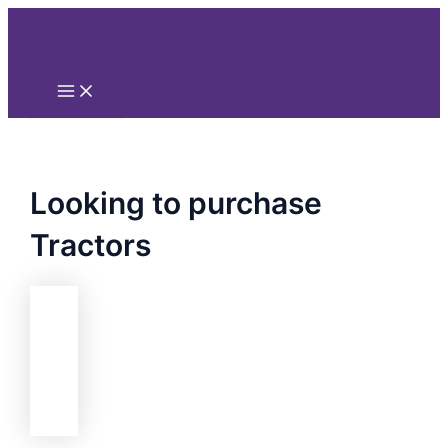
Main
Nhảy
Menu
tới
nội
dung
Looking to purchase
Tractors