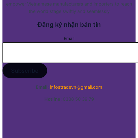
empower Vietnamese manufacturers and importers to reach
the world stage swiftly and seamlessly
Đăng ký nhận bản tin
Email
Email:
infostradevn@gmail.com
Hotline:
0338 50 39 79