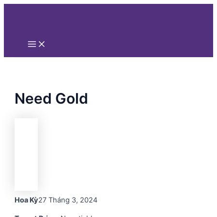
Main
Nhảy
Menu
tới
nội
dung
Need Gold
Hoa Kỳ
27 Tháng 3, 2024