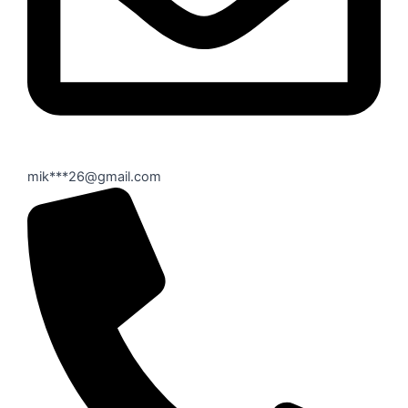
mik***26@gmail.com