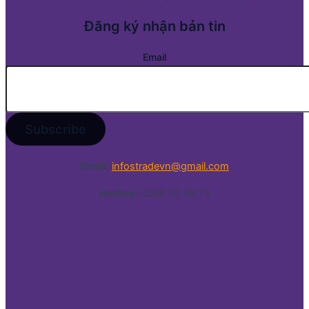
Đăng ký nhận bản tin
Email
Email:
infostradevn@gmail.com
Hotline:
0338 50 39 79