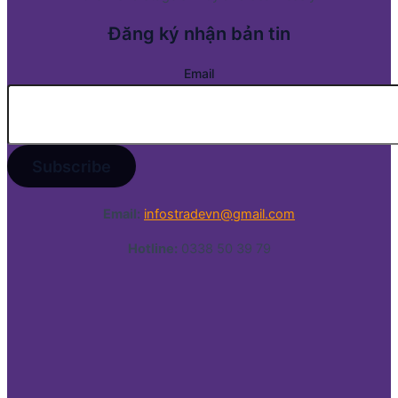
Đăng ký nhận bản tin
Email
Email:
infostradevn@gmail.com
Hotline:
0338 50 39 79