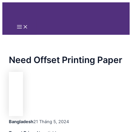
Main
Nhảy
Menu
tới
nội
dung
Need Offset Printing Paper
Bangladesh
21 Tháng 5, 2024