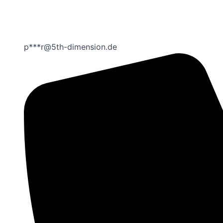
p***r@5th-dimension.de