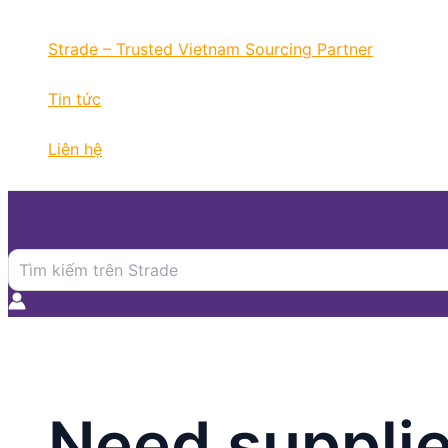
Nhảy
tới
Strade – Trusted Vietnam Sourcing Partner
nội
dung
Tin tức
Liên hệ
Search
for:
Need supplie