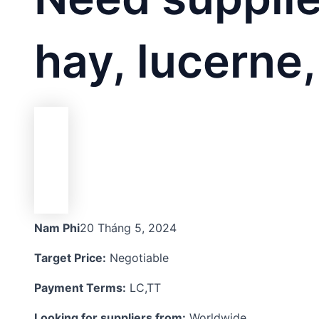
hay, lucerne,
Nam Phi
20 Tháng 5, 2024
Target Price:
Negotiable
Payment Terms:
LC,TT
Looking for suppliers from:
Worldwide