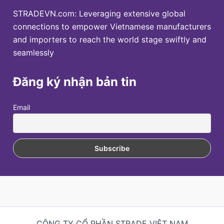
STRADEVN.com: Leveraging extensive global
connections to empower Vietnamese manufacturers
and importers to reach the world stage swiftly and
seamlessly
Đăng ký nhận bản tin
Email
CÔNG TY CỔ PHẦN STRADE VIỆT NAM