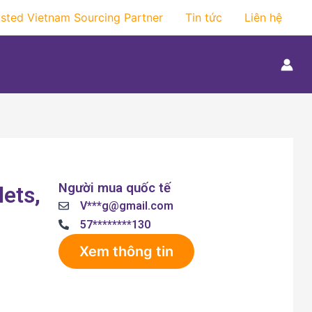
usted Vietnam Sourcing Partner
Tin tức
Liên hệ
Người mua quốc tế
lets,
V***g@gmail.com
57********130
Xem thông tin