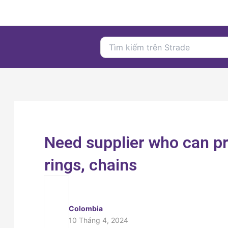
Nhảy
tới
nội
Search
dung
for:
Need supplier who can pro
rings, chains
Colombia
10 Tháng 4, 2024