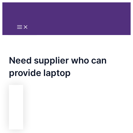
Main
Nhảy
Menu
tới
nội
dung
Need supplier who can
provide laptop