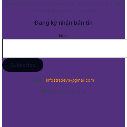
empower Vietnamese manufacturers and importers to reach
the world stage swiftly and seamlessly
Đăng ký nhận bản tin
Email
Email:
infostradevn@gmail.com
Hotline:
0338 50 39 79