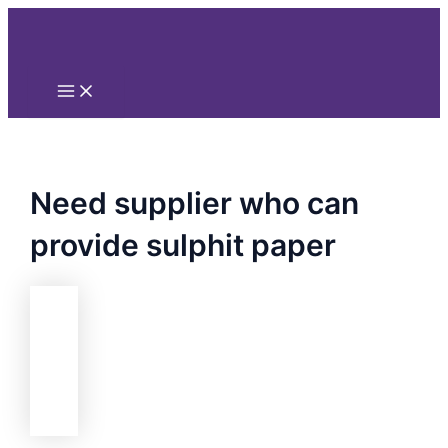
Main
Nhảy
Menu
tới
nội
dung
Need supplier who can
provide sulphit paper