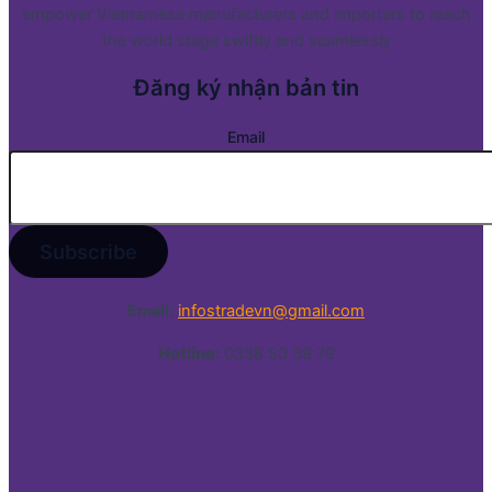
empower Vietnamese manufacturers and importers to reach
the world stage swiftly and seamlessly
Đăng ký nhận bản tin
Email
Email:
infostradevn@gmail.com
Hotline:
0338 50 39 79