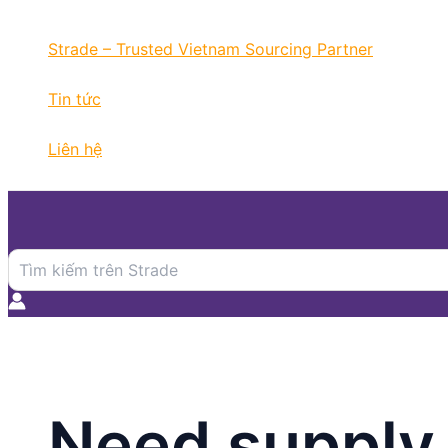
Nhảy
tới
Strade – Trusted Vietnam Sourcing Partner
nội
dung
Tin tức
Liên hệ
Search
for:
Need supply 