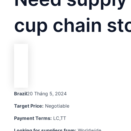
cup chain st
Brazil
20 Tháng 5, 2024
Target Price:
Negotiable
Payment Terms:
LC,TT
Looking for suppliers from:
Worldwide