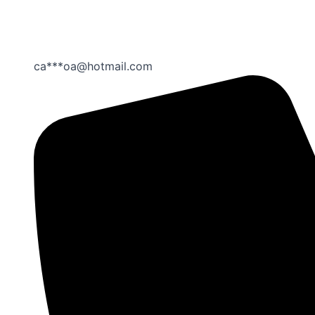
ca***oa@hotmail.com