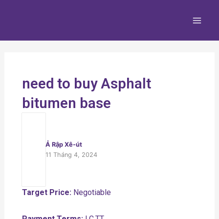
Nhảy
Main
tới
Men
nội
dung
need to buy Asphalt
bitumen base
Ả Rập Xê-út
11 Tháng 4, 2024
Target Price:
Negotiable
Payment Terms:
LC,TT