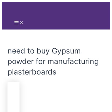
Main
Nhảy
Menu
tới
nội
dung
need to buy Gypsum
powder for manufacturing
plasterboards