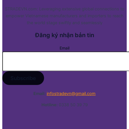
STRADEVN.com: Leveraging extensive global connections to
empower Vietnamese manufacturers and importers to reach
the world stage swiftly and seamlessly
Đăng ký nhận bản tin
Email
Email:
infostradevn@gmail.com
Hotline:
0338 50 39 79