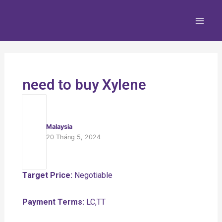
Nhảy
Main
tới
Men
nội
dung
need to buy Xylene
Malaysia
20 Tháng 5, 2024
Target Price:
Negotiable
Payment Terms:
LC,TT