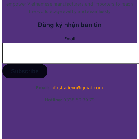
empower Vietnamese manufacturers and importers to reach
the world stage swiftly and seamlessly
Đăng ký nhận bản tin
Email
Email:
infostradevn@gmail.com
Hotline:
0338 50 39 79