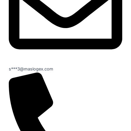
s***3@maslogex.com