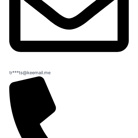
tr***ts@keemail.me