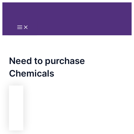
Main
Nhảy
Menu
tới
nội
dung
Need to purchase
Chemicals