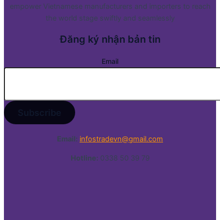
empower Vietnamese manufacturers and importers to reach
the world stage swiftly and seamlessly
Đăng ký nhận bản tin
Email
Email:
infostradevn@gmail.com
Hotline:
0338 50 39 79