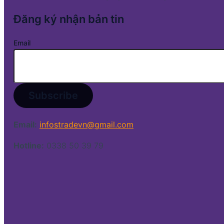
Đăng ký nhận bản tin
Email
Email:
infostradevn@gmail.com
Hotline:
0338 50 39 79