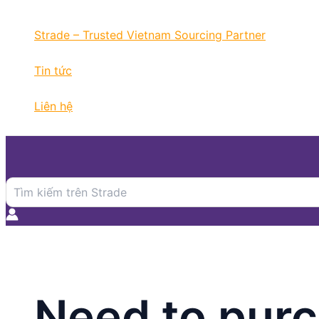
Nhảy
tới
Strade – Trusted Vietnam Sourcing Partner
nội
dung
Tin tức
Liên hệ
Search
for:
Need to purc