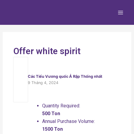
Nhảy
Main
tới
Men
nội
dung
Offer white spirit
Các Tiểu Vương quốc Ả Rập Thống nhất
9 Tháng 4, 2024
Quantity Required:
500 Ton
Annual Purchase Volume:
1500 Ton