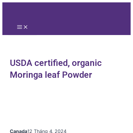
Main
Nhảy
Menu
tới
nội
dung
USDA certified, organic
Moringa leaf Powder
Canada
12 Tháng 4, 2024