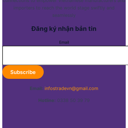
connections to empower Vietnamese manufacturers and
importers to reach the world stage swiftly and
seamlessly
Đăng ký nhận bản tin
Email
Email:
infostradevn@gmail.com
Hotline:
0338 50 39 79