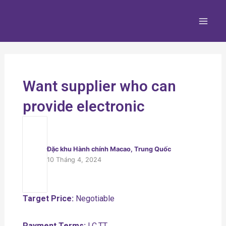
Nhảy
Main
tới
Men
nội
dung
Want supplier who can
provide electronic
Đặc khu Hành chính Macao, Trung Quốc
10 Tháng 4, 2024
Target Price:
Negotiable
Payment Terms:
LC,TT