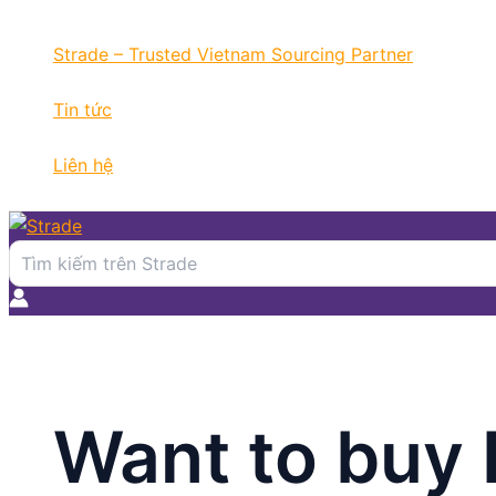
Nhảy
tới
Strade – Trusted Vietnam Sourcing Partner
nội
dung
Tin tức
Liên hệ
Search
for:
Want to buy