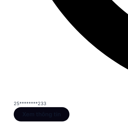
25********233
Xem thông tin