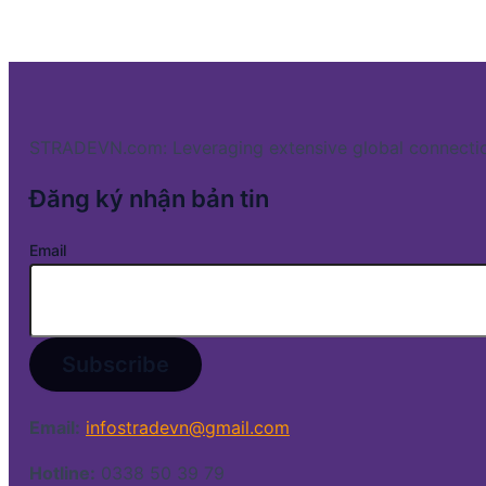
STRADEVN.com: Leveraging extensive global connectio
Đăng ký nhận bản tin
Email
Email:
infostradevn@gmail.com
Hotline:
0338 50 39 79