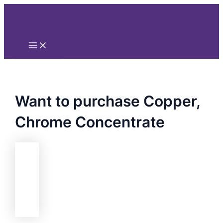
Main
Nhảy
Menu
tới
nội
dung
Want to purchase Copper,
Chrome Concentrate