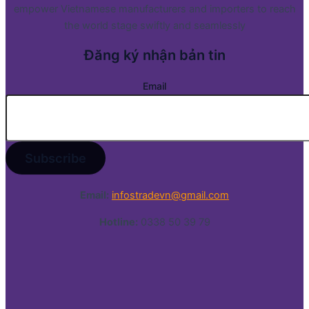
empower Vietnamese manufacturers and importers to reach
the world stage swiftly and seamlessly
Đăng ký nhận bản tin
Email
Email:
infostradevn@gmail.com
Hotline:
0338 50 39 79