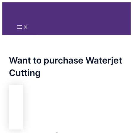
Main
Nhảy
Menu
tới
nội
dung
Want to purchase Waterjet
Cutting