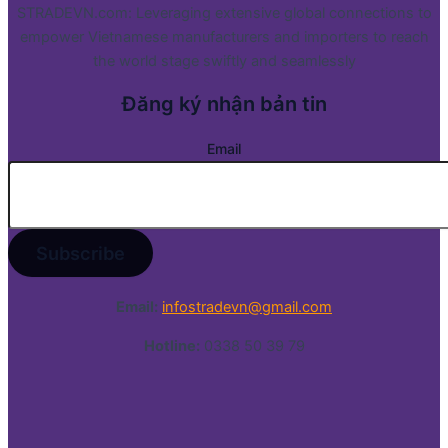
STRADEVN.com: Leveraging extensive global connections to
empower Vietnamese manufacturers and importers to reach
the world stage swiftly and seamlessly
Đăng ký nhận bản tin
Email
Email:
infostradevn@gmail.com
Hotline:
0338 50 39 79