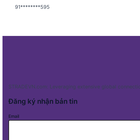
91********595
STRADEVN.com: Leveraging extensive global connectio
Đăng ký nhận bản tin
Email