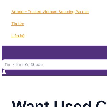
Nhảy
tới
Strade – Trusted Vietnam Sourcing Partner
nội
dung
Tin tức
Liên hệ
Search
for:
Want Used C