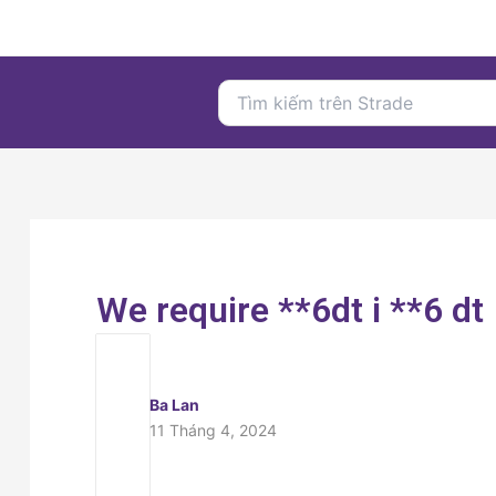
Nhảy
tới
nội
Search
dung
for:
We require **6dt i **6 dt
Ba Lan
11 Tháng 4, 2024