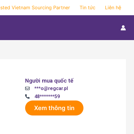
usted Vietnam Sourcing Partner
Tin tức
Liên hệ
Người mua quốc tế
***o@regcar.pl
48*******59
Xem thông tin