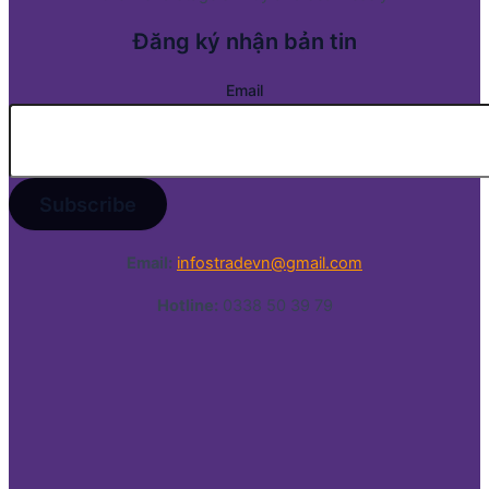
Đăng ký nhận bản tin
Email
Email:
infostradevn@gmail.com
Hotline:
0338 50 39 79