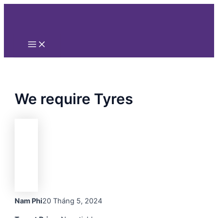
Main
Nhảy
Menu
tới
nội
dung
We require Tyres
Nam Phi
20 Tháng 5, 2024